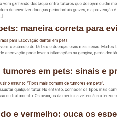
lo vem ganhando destaque entre tutores que desejam cuidar me
dem desenvolver doenças periodontais graves, e a prevenção é 
…]
ts: maneira correta para evit
venir o acúmulo de tártaro e doenças orais mais sérias. Muito
 de escovação pode levar a inflamações na gengiva, perda dentá
 tumores em pets: sinais e p
sustar qualquer tutor. No entanto, conhecer os tipos mais com
sso no tratamento. Os avanços da medicina veterinária oferec
ndo e vermelho: ouça os espe