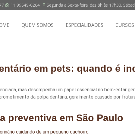
77
11 99649-6264
Segunda a Sexta-feira, das 8h às 17h30. Sába
OME
QUEM SOMOS
ESPECIALIDADES
CURSOS
entário em pets: quando é in
enciada, mas desempenha um papel essencial no bem-estar geral
rometimento da polpa dentária, geralmente causado por fratura
ia preventiva em São Paulo