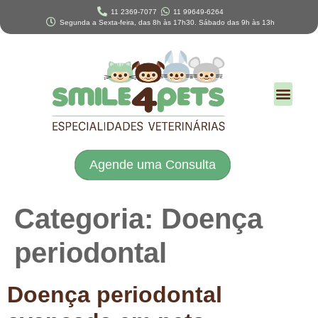
11 2369-7077
11 99649-6264
Segunda a Sexta-feira, das 8h às 17h30. Sábado das 9h às 13h
Agende uma Consulta
Categoria:
Doença
periodontal
Doença periodontal