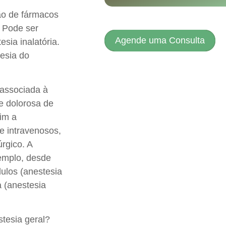
̃o de fármacos
. Pode ser
Agende uma Consulta
sia inalatória.
gesia do
associada à
de dolorosa de
sim a
s e intravenosos,
rgico. A
xemplo, desde
ulos (anestesia
a (anestesia
stesia geral?