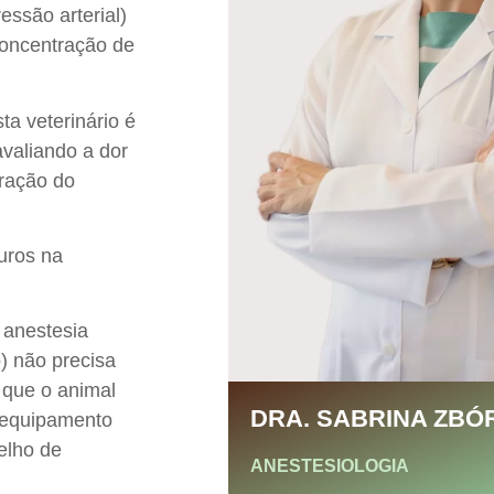
essão arterial)
 concentração de
 veterinário é
 avaliando a dor
ação do
uros na
anestesia
) não precisa
 que o animal
DRA. SABRINA ZBÓ
e equipamento
relho de
ANESTESIOLOGIA