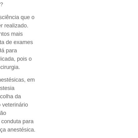
s?
nsciência que o
r realizado.
ntos mais
eta de exames
Já para
icada, pois o
cirurgia.
nestésicas, em
stesia
scolha da
veterinário
ão
r conduta para
a anestésica.