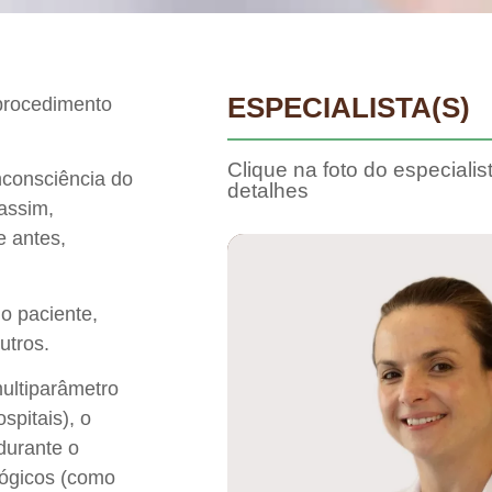
ESPECIALISTA(S)
 procedimento
Clique na foto do especialis
nconsciência do
detalhes
assim,
e antes,
o paciente,
utros.
multiparâmetro
spitais), o
durante o
lógicos (como