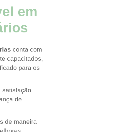
vel em
ários
rias
conta com
te capacitados,
ficado para os
 satisfação
iança de
os de maneira
elhores