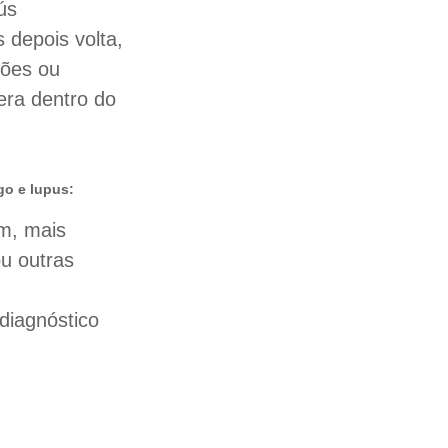
ús
 depois volta,
ções ou
era dentro do
o e lupus:
am, mais
ou outras
diagnóstico