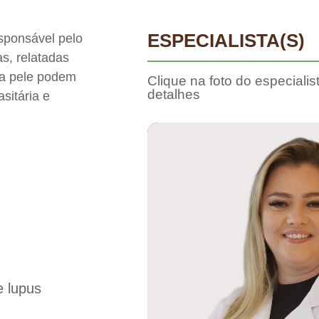
ESPECIALISTA(S)
esponsável pelo
s, relatadas
da pele podem
Clique na foto do especialis
detalhes
asitária e
e lupus