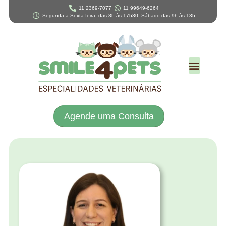
11 2369-7077
11 99649-6264
Segunda a Sexta-feira, das 8h às 17h30. Sábado das 9h às 13h
Agende uma Consulta