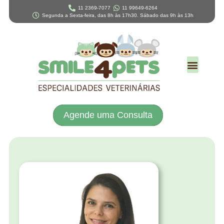
11 2369-7077
11 99649-6264
Segunda a Sexta-feira, das 8h às 17h30. Sábado das 9h às 13h
Agende uma Consulta