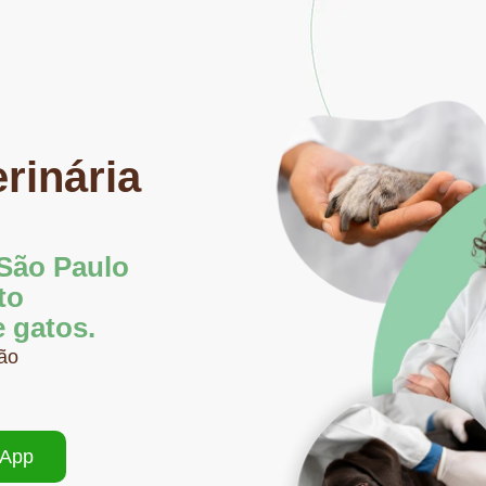
rinária
 São Paulo
to
 gatos.
são
sApp