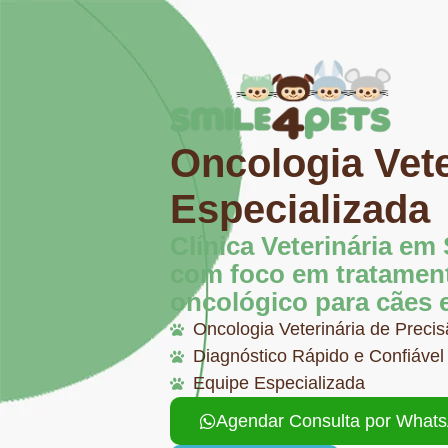
Oncologia Vete
Especializada
Clínica Veterinária em
com foco em tratamen
oncológico para cães e
Oncologia Veterinária de Preci
Diagnóstico Rápido e Confiável
Equipe Especializada
Agendar Consulta por What