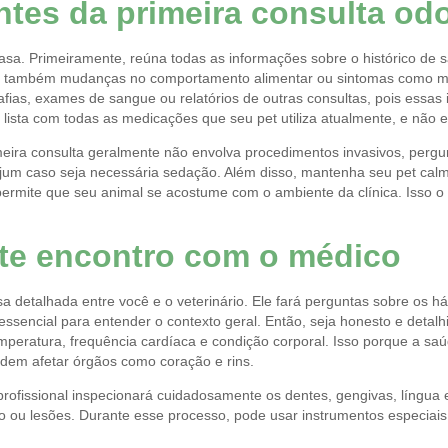
tes da primeira consulta odo
a. Primeiramente, reúna todas as informações sobre o histórico de 
tre também mudanças no comportamento alimentar ou sintomas como mau
ografias, exames de sangue ou relatórios de outras consultas, pois essa
ista com todas as medicações que seu pet utiliza atualmente, e não e
meira consulta geralmente não envolva procedimentos invasivos, pergu
ejum caso seja necessária sedação. Além disso, mantenha seu pet calmo
ermite que seu animal se acostume com o ambiente da clínica. Isso o 
te encontro com o médico
etalhada entre você e o veterinário. Ele fará perguntas sobre os háb
ssencial para entender o contexto geral. Então, seja honesto e detalhi
temperatura, frequência cardíaca e condição corporal. Isso porque a s
odem afetar órgãos como coração e rins.
rofissional inspecionará cuidadosamente os dentes, gengivas, língua e
ado ou lesões. Durante esse processo, pode usar instrumentos especiai