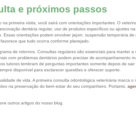
lta e próximos passos
na primeira visita, você sairá com orientações importantes. O veter
r escovação dentária regular, uso de produtos específicos ou ajustes 
o. Essas orientações podem envolver jejum, suspensão temporária de 
favorece que tudo ocorra conforme planejado.
ograma de retornos. Consultas regulares são essenciais para manter a
mais com problemas dentários podem precisar de acompanhamento mais
itos tutores lembram de perguntas importantes somente depois de sair
empre disponível para esclarecer questões e oferecer suporte.
qualidade de vida. A primeira consulta odontológica veterinária marca o
ativo na preservação do bem-estar do seu companheiro. Portanto,
agen
re outros artigos do nosso blog.