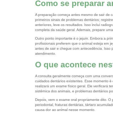
Como se preparar an
A preparação começa antes mesmo de sair de cas
primeiros sinais de problemas dentários; regis
anteriores, leve os resultados. Isso inclui radi
completa da saúde geral. Ademais, prepare uma l
Outro ponto importante é o jejum. Embora a pri
profissionais preferem que o animal esteja em j
antes de sair e chegue com antecedência. Isso p
atendimento.
O que acontece nes
A consulta geralmente começa com uma conversa d
cuidados dentários existentes. Esse momento é e
realizará um exame físico geral. Ele verificará 
sistêmica dos animais, e problemas dentários p
Depois, vem o exame oral propriamente dito. O p
periodontal, fraturas dentárias, tártaro acumul
causa dor ao animal nesse momento.