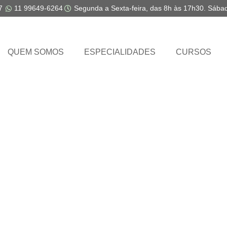
7
11 99649-6264
Segunda a Sexta-feira, das 8h às 17h30. Sába
QUEM SOMOS
ESPECIALIDADES
CURSOS