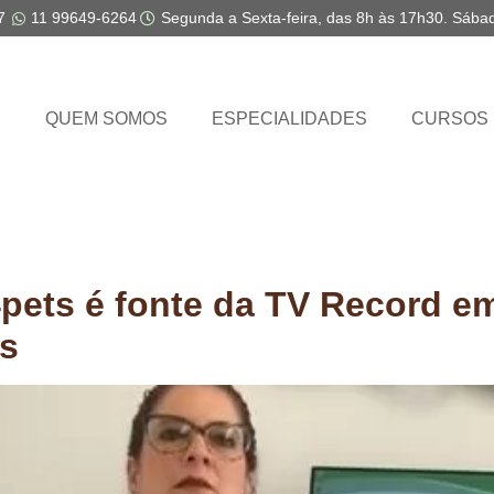
7
11 99649-6264
Segunda a Sexta-feira, das 8h às 17h30. Sába
E
QUEM SOMOS
ESPECIALIDADES
CURSOS
pets é fonte da TV Record em
os