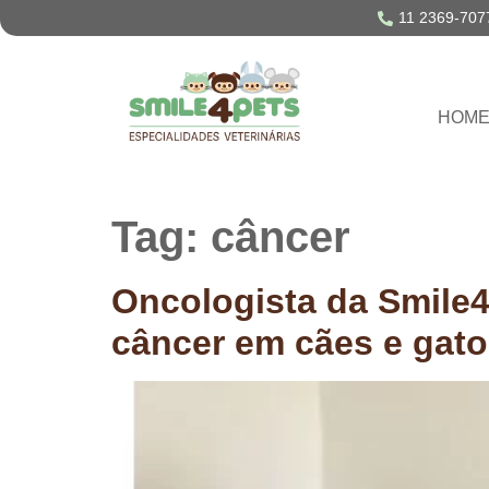
11 2369-707
HOM
Tag:
câncer
Oncologista da Smile4
câncer em cães e gat