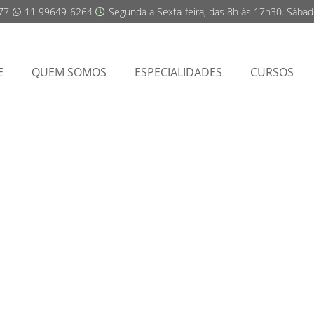
77
11 99649-6264
Segunda a Sexta-feira, das 8h às 17h30. Sába
E
QUEM SOMOS
ESPECIALIDADES
CURSOS